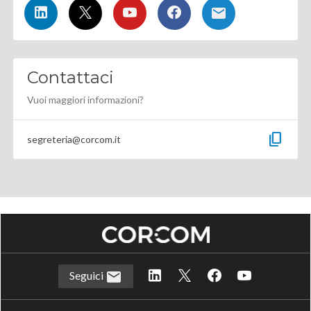
Contattaci
Vuoi maggiori informazioni?
content_copy
segreteria@corcom.it
Seguici