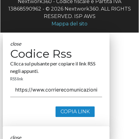
Nextwork360 - Codice fiscale e Partita IVA
13868590962 - © 2026 Nextwork360. ALL RIGHTS
RESERVED. ISP AWS
Mappa del sito
close
Codice Rss
Clicca sul pulsante per copiare il link RSS
negli appunti.
RSS link
COPIA LINK
close