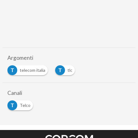
Argomenti
T
T
telecom italia
tlc
Canali
T
Telco