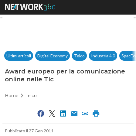
Award europeo per la comunic
Ultimi articoli
Digital Economy
Telco
Industria 4.0
SpacEc
Award europeo per la comunicazione
online nelle Tlc
Home
Telco
Pubblicato il 27 Gen 2011