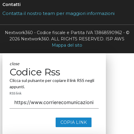
Contatti
Contatta il nostro team per maggiori informazioni
Nextwork360 - Codice fiscale e Partita IVA 13868590962 - ©
2026 Nextwork360. ALL RIGHTS RESERVED. ISP AWS
Mappa del sito
close
Codice Rss
Clicca sul pulsante per copiare il link RSS negli
appunti.
RSS link
COPIA LINK