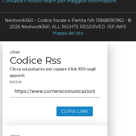
Contatta il nostro team per maggiori informazioni
Nextwork360 - Codice fiscale e Partita IVA 13868590962 - ©
2026 Nextwork360. ALL RIGHTS RESERVED. ISP AWS
Mappa del sito
close
Codice Rss
Clicca sul pulsante per copiare il link RSS negli
appunti.
RSS link
COPIA LINK
close