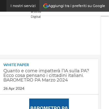
Aggiungi tra i preferiti su Google
 passo avanti”
I nostri servizi
Ultimi
articoli
Digital
Economy
Telco
Industria
4.0
SpacEconomy
PA
Digitale
Green
economy
WHITE PAPER
Intelligenza
Quanto e come impatterà l’IA sulla PA?
artificiale
Ecco cosa pensano i cittadini italiani.
Videointerviste
BAROMETRO PA Marzo 2024
Le
26 Apr 2024
Guide di
CorCom
Podcast
Privacy