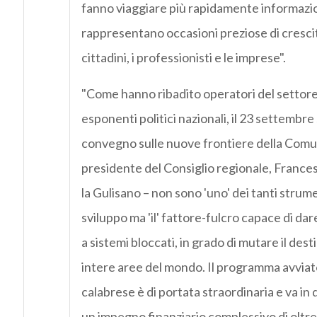
fanno viaggiare più rapidamente informazion
rappresentano occasioni preziose di crescita
cittadini, i professionisti e le imprese".
"Come hanno ribadito operatori del settore,
esponenti politici nazionali, il 23 settembre
convegno sulle nuove frontiere della Comu
presidente del Consiglio regionale, France
la Gulisano – non sono 'uno' dei tanti strume
sviluppo ma 'il' fattore-fulcro capace di dar
a sistemi bloccati, in grado di mutare il destin
intere aree del mondo. Il programma avviat
calabrese è di portata straordinaria e va in
un impegno finanziario complessivo di oltre 