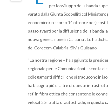
per lo sviluppo della banda supe
varato dalla Giunta Scopelliti col Ministero 
economico (lo scorso 14 ottobre ndr) costi
passo avanti per la diffusione della banda lar
nuova generazione in Calabria". Lo ha dichi
del Corecom-Calabria, Silvia Gulisano .
"La nostra regione – ha aggiunto la presid
regionale per le Comunicazioni – sconta dist
collegamenti difficili che si traducono in is
ha bisogno più di altre di queste infrastrut
reti in fibra ottica che consentono le conne
velocità. Si tratta di autostrade, in questo 