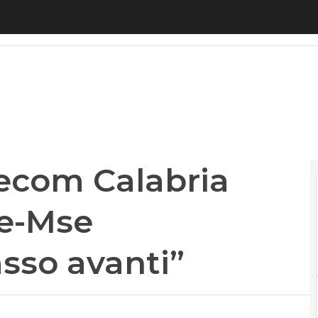
com Calabria “Accordo Regione-Mse fondamentale
ecom Calabria
e-Mse
sso avanti”