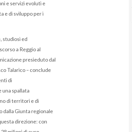
i e servizi evoluti e
 e di sviluppo per i
 studiosi ed
 scorso a Reggio al
nicazione presieduto dal
sco Talarico – conclude
nti di
e una spallata
o di territori e di
o dalla Giunta regionale
 questa direzione: con
28 milioni di euro,