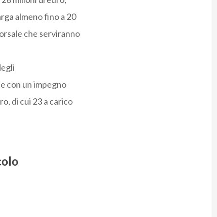
arga almeno fino a 20
 dorsale che serviranno
egli
one con un impegno
o, di cui 23 a carico
colo