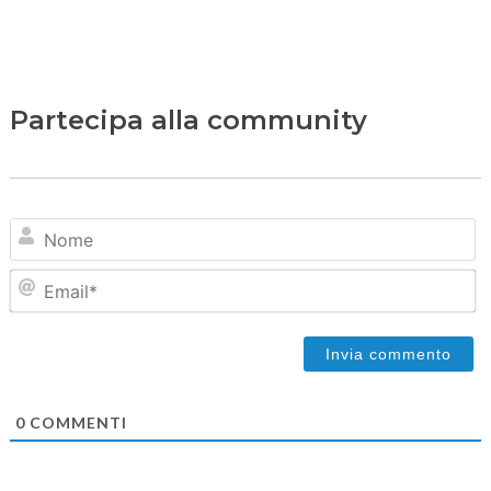
Partecipa alla community
N
Em
0
COMMENTI