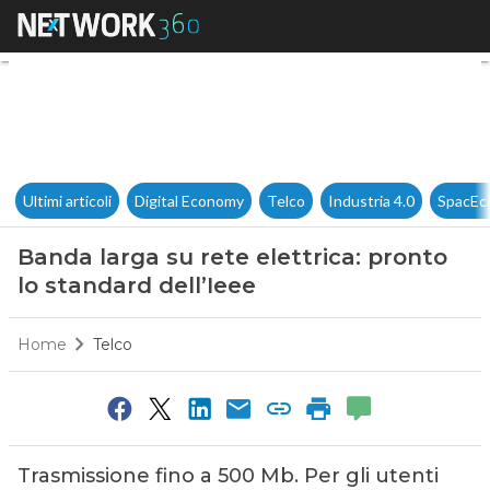
Banda larga su rete elettrica:
Ultimi articoli
Digital Economy
Telco
Industria 4.0
SpacEc
Banda larga su rete elettrica: pronto
lo standard dell’Ieee
Home
Telco
Trasmissione fino a 500 Mb. Per gli utenti