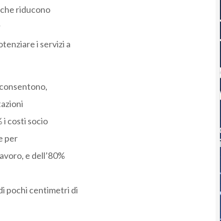
, che riducono
r
tenziare i servizi a
e consentono,
tazioni
 i costi socio
 e per
 lavoro, e dell’80%
di pochi centimetri di