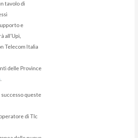
un tavolo di
essi
 supporto e
à all’Upi,
on Telecom Italia
enti delle Province
e
.
n successo queste
 operatore di Tlc
genea delle nuove