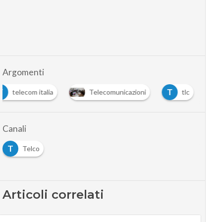
Argomenti
T
T
telecom italia
Telecomunicazioni
tlc
Canali
T
Telco
Articoli correlati