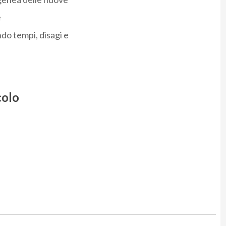
e
ndo tempi, disagi e
colo