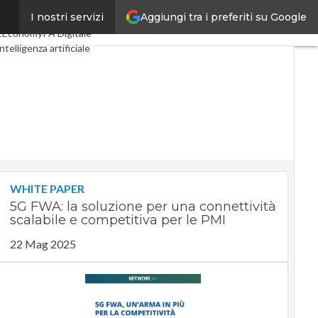
Aggiungi tra i preferiti su Google
I nostri servizi
ital Economy
Telco
cEconomy
PA Digitale
ntelligenza artificiale
e Guide di CorCom
Podcast
WHITE PAPER
5G FWA: la soluzione per una connettività
scalabile e competitiva per le PMI
22 Mag 2025