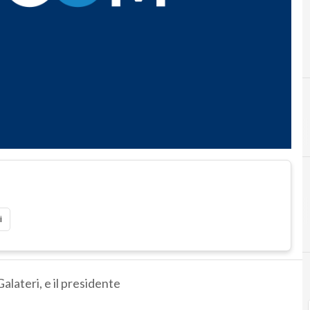
i
alateri, e il presidente