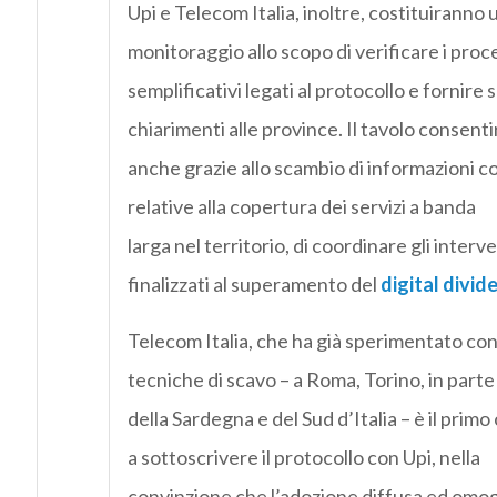
Upi e Telecom Italia, inoltre, costituiranno 
monitoraggio allo scopo di verificare i proc
semplificativi legati al protocollo e fornire
chiarimenti alle province. Il tavolo consentir
anche grazie allo scambio di informazioni c
relative alla copertura dei servizi a banda
larga nel territorio, di coordinare gli interv
finalizzati al superamento del
digital divid
Telecom Italia, che ha già sperimentato co
tecniche di scavo – a Roma, Torino, in parte
della Sardegna e del Sud d’Italia – è il primo
a sottoscrivere il protocollo con Upi, nella
convinzione che l’adozione diffusa ed omo