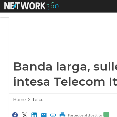
Menu
Banda larga, sulle 
Banda larga, sull
intesa Telecom It
Home
Telco
Partecipa al dibattito