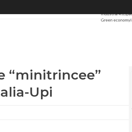
“minitrincee” intesa Telecom Italia-Upi
Ultimi articoli
Dig
Industria 4.0
Spa
Green economy
I
Videointerviste
L
Privacy
e “minitrincee”
alia-Upi