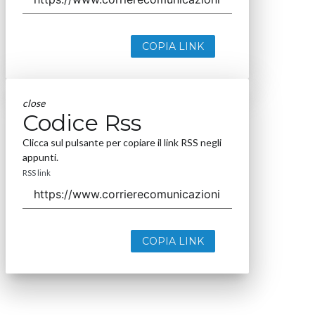
COPIA LINK
close
Codice Rss
Clicca sul pulsante per copiare il link RSS negli
appunti.
RSS link
COPIA LINK