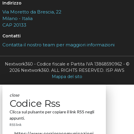
Indirizzo
Via Moretto da Brescia, 22
Milano - Italia
CAP 20133
Contatti
Contatta il nostro team per maggiori informazioni
Nextwork360 - Codice fiscale e Partita IVA 13868590962 - ©
2026 Nextwork360. ALL RIGHTS RESERVED. ISP AWS
Mappa del sito
close
Codice Rss
Clicca sul pulsante per copiare il link RSS negli
appunti.
RSS link