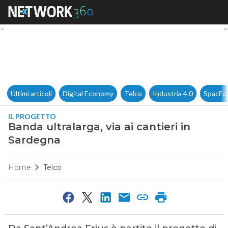
Banda ultralarga, via ai canti
Ultimi articoli
Digital Economy
Telco
Industria 4.0
SpacEc
IL PROGETTO
Banda ultralarga, via ai cantieri in
Sardegna
Home
Telco