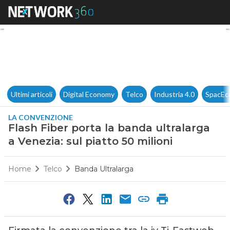
Flash Fiber porta la banda ult
Ultimi articoli
Digital Economy
Telco
Industria 4.0
SpacEc
LA CONVENZIONE
Flash Fiber porta la banda ultralarga
a Venezia: sul piatto 50 milioni
Home
Telco
Banda Ultralarga