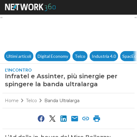
Infratel e Assinter, più sinerg
Ultimi articoli
Digital Economy
Telco
Industria 4.0
SpacEc
L'INCONTRO
Infratel e Assinter, più sinergie per
spingere la banda ultralarga
Home
Telco
Banda Ultralarga