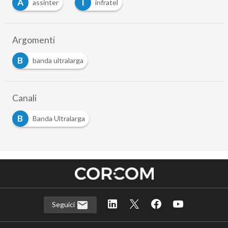
A
I
assinter
infratel
Argomenti
B
banda ultralarga
Canali
B
Banda Ultralarga
Seguici