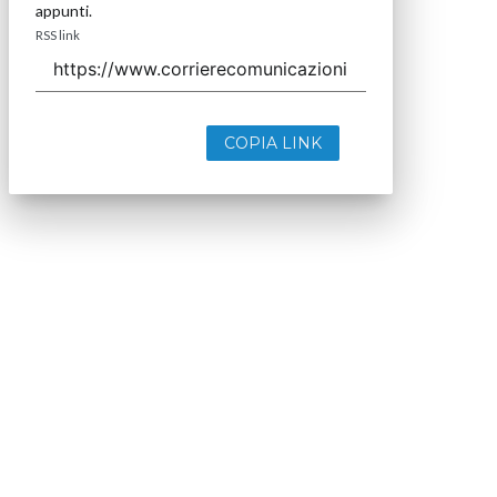
appunti.
RSS link
COPIA LINK