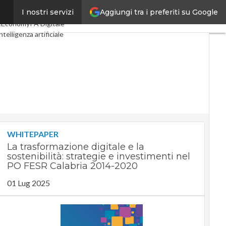
Aggiungi tra i preferiti su Google
I nostri servizi
ital Economy
Telco
cEconomy
PA Digitale
ntelligenza artificiale
e Guide di CorCom
Podcast
WHITEPAPER
La trasformazione digitale e la
sostenibilità: strategie e investimenti nel
PO FESR Calabria 2014-2020
01 Lug 2025