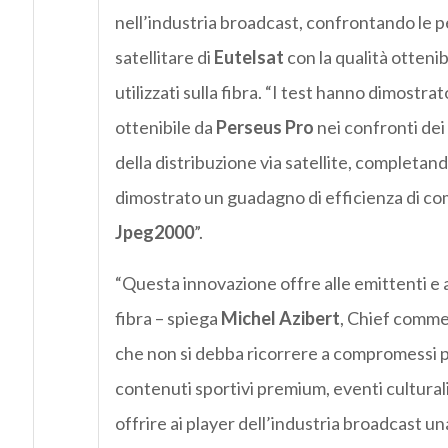
nell’industria broadcast, confrontando le 
satellitare di
Eutelsat
con la qualità otten
utilizzati sulla fibra. “I test hanno dimostr
ottenibile da
Perseus Pro
nei confronti dei 
della distribuzione via satellite, completa
dimostrato un guadagno di efficienza di c
Jpeg2000
”.
“Questa innovazione offre alle emittenti e ai
fibra – spiega
Michel Azibert
, Chief comme
che non si debba ricorrere a compromessi pe
contenuti sportivi premium, eventi cultural
offrire ai player dell’industria broadcast 