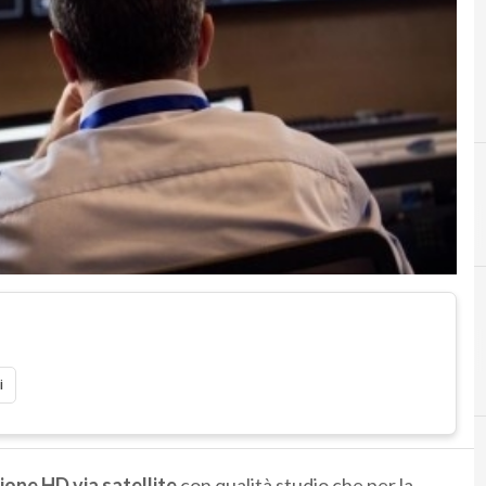
E
i
ione HD via satellite
con qualità studio che per la