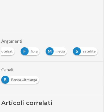
Argomenti
F
M
S
eutelsat
fibra
media
satellite
Canali
B
Banda Ultralarga
Articoli correlati