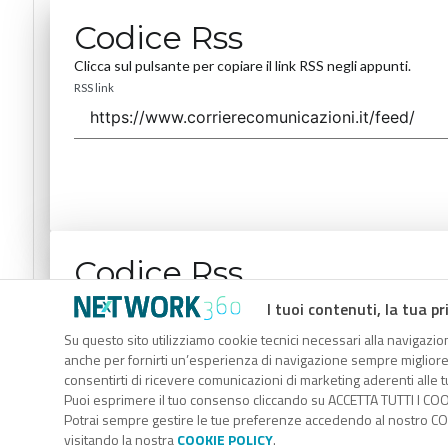
Codice Rss
Clicca sul pulsante per copiare il link RSS negli appunti.
RSS link
Codice Rss
Clicca sul pulsante per copiare il link RSS negli appunti.
I tuoi contenuti, la tua pr
RSS link
Su questo sito utilizziamo cookie tecnici necessari alla navigazion
anche per fornirti un’esperienza di navigazione sempre migliore, p
consentirti di ricevere comunicazioni di marketing aderenti alle tu
Puoi esprimere il tuo consenso cliccando su ACCETTA TUTTI I COO
Potrai sempre gestire le tue preferenze accedendo al nostro COO
visitando la nostra
COOKIE POLICY
.