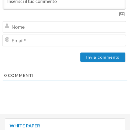
N
Em
0
COMMENTI
WHITE PAPER