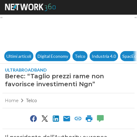
Berec: “Taglio prezzi rame no
Ultimi articoli
Digital Economy
Telco
Industria 4.0
SpacEc
ULTRABROADBAND
Berec: “Taglio prezzi rame non
favorisce investimenti Ngn”
Home
Telco