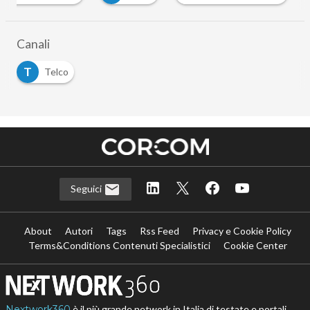
…
Canali
T
Telco
Seguici
About
Autori
Tags
Rss Feed
Privacy e Cookie Policy
Terms&Conditions Contenuti Specialistici
Cookie Center
Nextwork360
è il più grande network in Italia di testate e portali