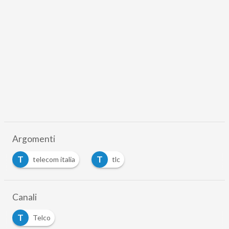
Argomenti
T
T
telecom italia
tlc
Canali
T
Telco