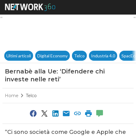
Bernabè alla Ue: ‘Difendere chi
Ultimi articoli
Digital Economy
Telco
Industria 4.0
SpacEc
Bernabè alla Ue: ‘Difendere chi
investe nelle reti’
Home
Telco
“Ci sono società come Google e Apple che