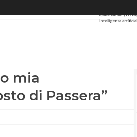
mia candidatura al posto di Passera”
Ultimi articoli
Digita
SpacEconomy
PA Di
Intelligenza artificia
Le Guide di CorCo
do mia
osto di Passera”