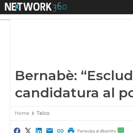
Menu
Bernabè: “Escludo 
Bernabè: “Esclu
candidatura al p
Home
Telco
Partecipa al dibattito