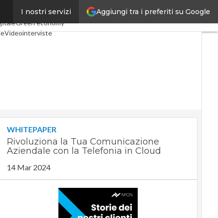
Aggiungi tra i preferiti su Google
I nostri servizi
l Economy
Telco
Industria 4.0
gitale
Green economy
le
Videointerviste
m
Podcast
Privacy
WHITEPAPER
Rivoluziona la Tua Comunicazione
Aziendale con la Telefonia in Cloud
14 Mar 2024