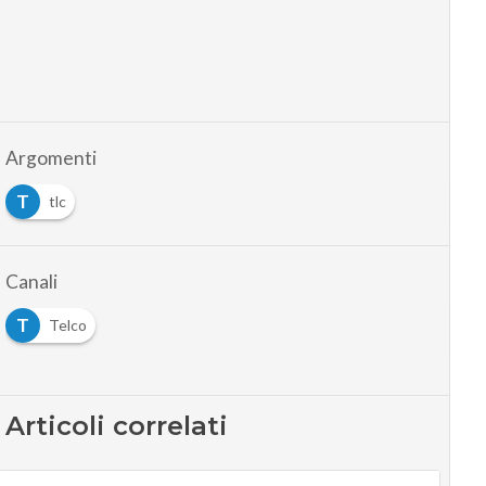
Argomenti
T
tlc
Canali
T
Telco
Articoli correlati