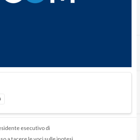
i
esidente esecutivo di
 a tacere le voci sulle ipotesi