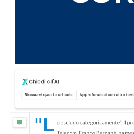
Chiedi all'AI
Riassumi questo articolo
Approfondisci con altre font
"L
o escludo categoricamente". Il pr
Telecom, Franco Bernabè, ha messo