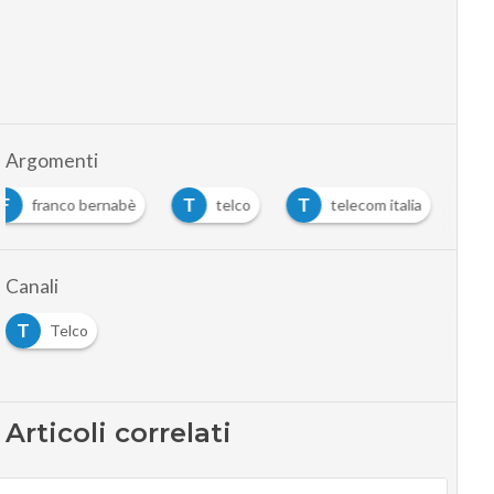
Argomenti
F
T
T
franco bernabè
telco
telecom italia
Canali
T
Telco
Articoli correlati