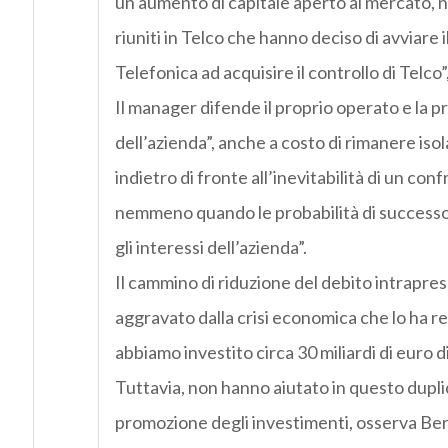
un aumento di capitale aperto al mercato, n
riuniti in Telco che hanno deciso di avviare
Telefonica ad acquisire il controllo di Telco
Il manager difende il proprio operato e la pr
dell’azienda”, anche a costo di rimanere isol
indietro di fronte all’inevitabilità di un con
nemmeno quando le probabilità di successo 
gli interessi dell’azienda”.
Il cammino di riduzione del debito intrapres
aggravato dalla crisi economica che lo ha re
abbiamo investito circa 30 miliardi di euro di c
Tuttavia, non hanno aiutato in questo dupli
promozione degli investimenti, osserva Ber