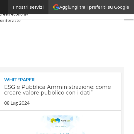
Aggiungi tra i preferiti su Google
I nostri servizi
omy
Telco
Industria 4.0
Green economy
ointerviste
ast
Privacy
WHITEPAPER
ESG e Pubblica Amministrazione: come
creare valore pubblico con i dati”
08 Lug 2024