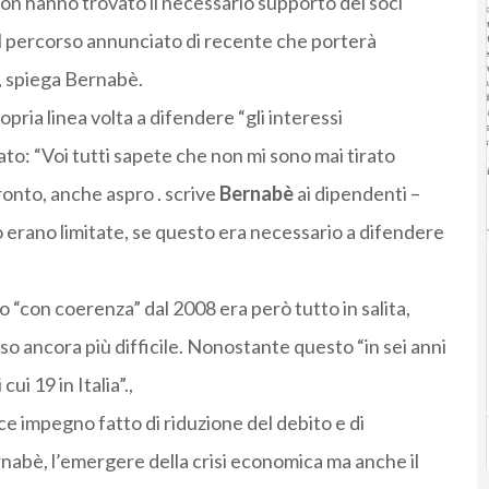
on hanno trovato il necessario supporto dei soci
 il percorso annunciato di recente che porterà
”, spiega Bernabè.
opria linea volta a difendere “gli interessi
ato: “Voi tutti sapete che non mi sono mai tirato
fronto, anche aspro . scrive
Bernabè
ai dipendenti –
erano limitate, se questo era necessario a difendere
o “con coerenza” dal 2008 era però tutto in salita,
so ancora più difficile. Nonostante questo “in sei anni
ui 19 in Italia”.,
ce impegno fatto di riduzione del debito e di
nabè, l’emergere della crisi economica ma anche il