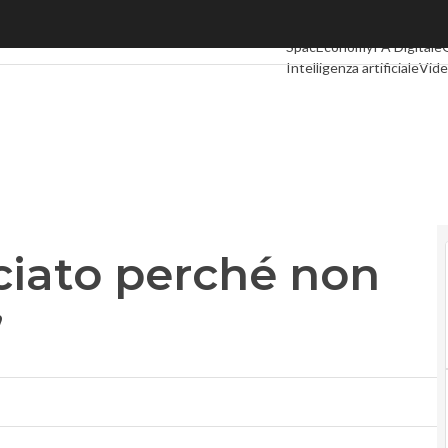
to perché non volevo la paralisi”
Ultimi articoli
Digital Econ
SpacEconomy
PA Digitale
Intelligenza artificiale
Vide
Le Guide di CorCom
Podc
ciato perché non
”