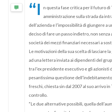
“I
n questa fase critica per il futuro d
amministrazione sulla strada da in
dell’azienda e l’impossibilità di giungere a
deciso di fare un passo indietro, non senza 
società dei mezzi finanziari necessari a sost
Le motivazioni della sua scelta di lasciare la
ad una lettera inviata ai dipendenti del gr
tra l’ex presidente esecutivo e gli azionisti 
pesantissima questione dell’indebitamento di
freschi, chiesta sin dal 2007 al suo arrivo in
controllo.
“Le due alternative possibili, quella dell’au