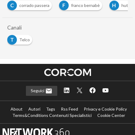
C
F
H
corrado passera
franco bernabè
hutchi
Canali
T
Telco
Seguici
About
Autori
Tags
Rss Feed
Privacy e Cookie Policy
Terms&Conditions Contenuti Specialistici
Cookie Center