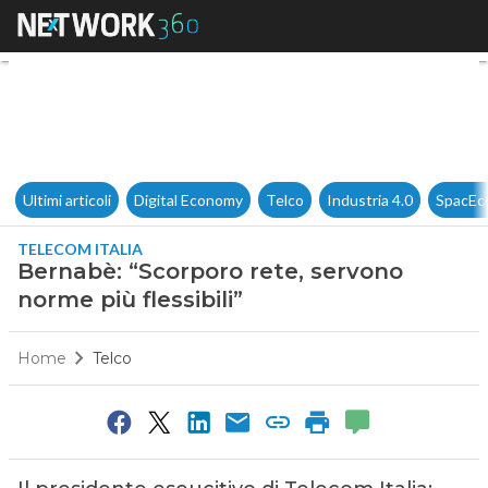
Bernabè: “Scorporo rete, servo
Ultimi articoli
Digital Economy
Telco
Industria 4.0
SpacEc
TELECOM ITALIA
Bernabè: “Scorporo rete, servono
norme più flessibili”
Home
Telco