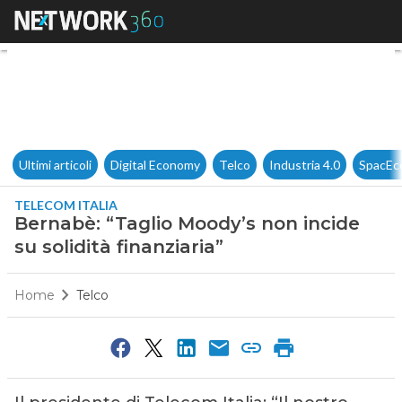
Bernabè: “Taglio Moody’s non i
Ultimi articoli
Digital Economy
Telco
Industria 4.0
SpacEc
TELECOM ITALIA
Bernabè: “Taglio Moody’s non incide
su solidità finanziaria”
Home
Telco