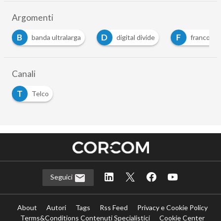
Argomenti
B
D
F
banda ultralarga
digital divide
franco be
Canali
T
Telco
Seguici
About
Autori
Tags
Rss Feed
Privacy e Cookie Policy
Terms&Conditions Contenuti Specialistici
Cookie Center