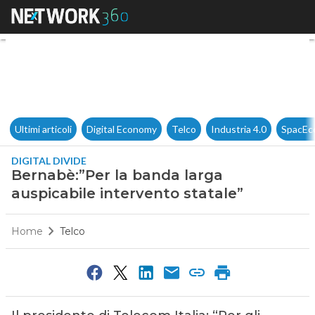
Bernabè:”Per la banda larga a
Ultimi articoli
Digital Economy
Telco
Industria 4.0
SpacEc
DIGITAL DIVIDE
Bernabè:”Per la banda larga
auspicabile intervento statale”
Home
Telco