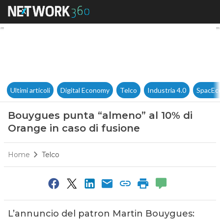
Bouygues punta “almeno” al 1
Ultimi articoli
Digital Economy
Telco
Industria 4.0
SpacEc
Bouygues punta “almeno” al 10% di
Orange in caso di fusione
Home
Telco
L’annuncio del patron Martin Bouygues: