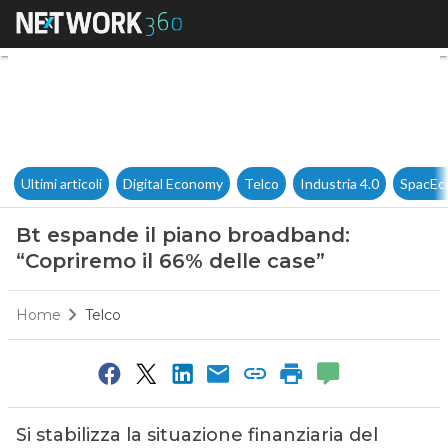
Bt espande il piano broadband
Ultimi articoli
Digital Economy
Telco
Industria 4.0
SpacEc
Bt espande il piano broadband:
“Copriremo il 66% delle case”
Home
Telco
Si stabilizza la situazione finanziaria del