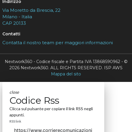
Indirizzo
Via Moretto da Brescia, 22
Milano - Italia
CAP 20133
Contatti
Contatta il nostro team per maggiori informazioni
Nextwork360 - Codice fiscale e Partita IVA 13868590962 - ©
2026 Nextwork360. ALL RIGHTS RESERVED. ISP AWS
Mappa del sito
close
Codice Rss
Clicca sul pulsante per copiare il link RSS negli
appunti.
RSS link