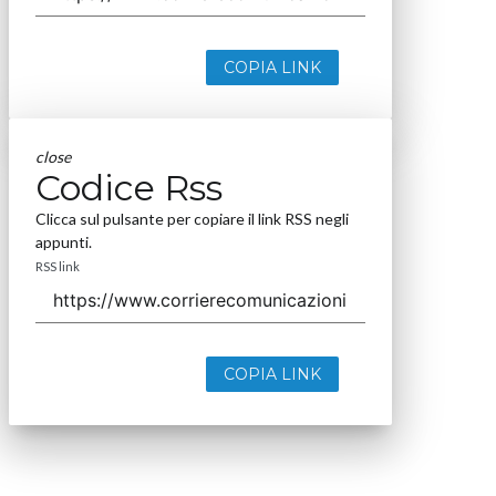
COPIA LINK
close
Codice Rss
Clicca sul pulsante per copiare il link RSS negli
appunti.
RSS link
COPIA LINK