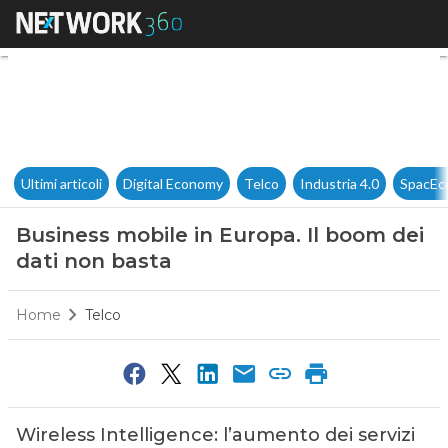
Business mobile in Europa. Il
Ultimi articoli
Digital Economy
Telco
Industria 4.0
SpacEc
Business mobile in Europa. Il boom dei
dati non basta
Home
Telco
Wireless Intelligence: l’aumento dei servizi