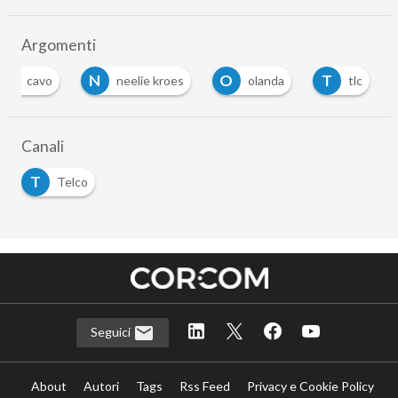
Argomenti
C
N
O
T
cavo
neelie kroes
olanda
tlc
Canali
T
Telco
Seguici
About
Autori
Tags
Rss Feed
Privacy e Cookie Policy