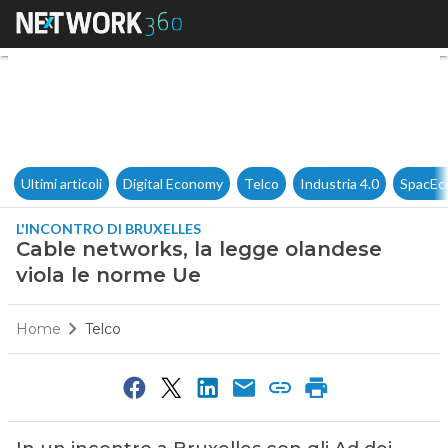
Cable networks, la legge ola
Ultimi articoli
Digital Economy
Telco
Industria 4.0
SpacEc
L'INCONTRO DI BRUXELLES
Cable networks, la legge olandese
viola le norme Ue
Home
Telco