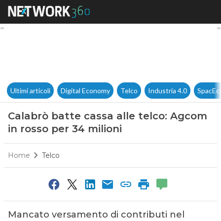
Calabrò batte cassa alle telco
Ultimi articoli
Digital Economy
Telco
Industria 4.0
SpacEc
Calabrò batte cassa alle telco: Agcom
in rosso per 34 milioni
Home
Telco
Mancato versamento di contributi nel