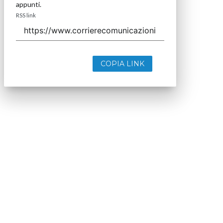
appunti.
RSS link
COPIA LINK