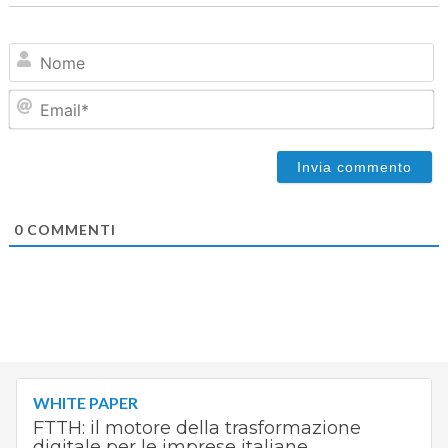
N
Em
0
COMMENTI
WHITE PAPER
FTTH: il motore della trasformazione
digitale per le imprese italiane