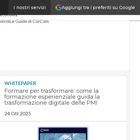
Aggiungi tra i preferiti su Google
I nostri servizi
lco
Industria 4.0
 economy
viste
Le Guide di CorCom
WHITEPAPER
Formare per trasformare: come la
formazione esperienziale guida la
trasformazione digitale delle PMI
24 Ott 2025