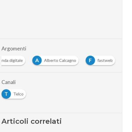
Argomenti
A
F
enda digitale
Alberto Calcagno
fastweb
Canali
T
Telco
Articoli correlati