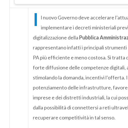
I
l nuovo Governo deve accelerare l’attua
implementare i decreti ministeriali previ
digitalizzazione della
Pubblica Amministraz
rappresentano infatti i principali strument
PA più efficiente e meno costosa. Si tratta 
forte diffusione delle competenze digitali, a
stimolando la domanda, incentivi l’offerta. I
potenziamento delle infrastrutture, favorend
imprese e dei distretti industriali, la cui po
dalla possibilità di connettersi a reti ultrav
recuperare competitività in tal senso.