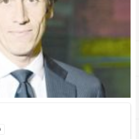
A
ag
i