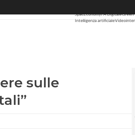
e sulle competenze digitali”
Ultimi articoli
Digital Economy
Te
SpacEconomy
PA Digitale
Green
Intelligenza artificiale
Videointer
Podcast
Privacy
ere sulle
ali”