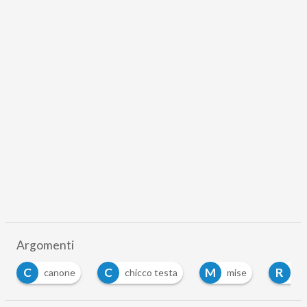
Argomenti
C
C
M
R
canone
chicco testa
mise
rai