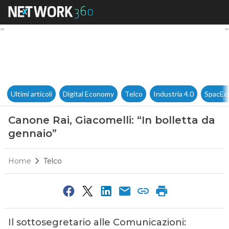
Canone Rai, Giacomelli: “In bo
Ultimi articoli
Digital Economy
Telco
Industria 4.0
SpacEc
Canone Rai, Giacomelli: “In bolletta da
gennaio”
Home
Telco
Il sottosegretario alle Comunicazioni: