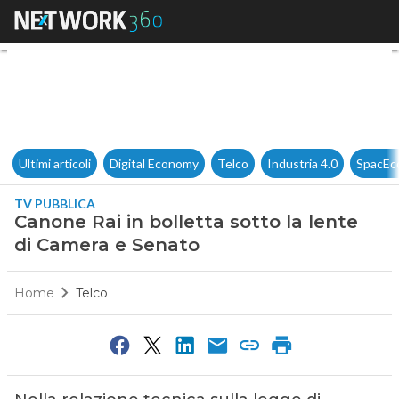
Canone Rai in bolletta sotto 
Ultimi articoli
Digital Economy
Telco
Industria 4.0
SpacEc
TV PUBBLICA
Canone Rai in bolletta sotto la lente
di Camera e Senato
Home
Telco