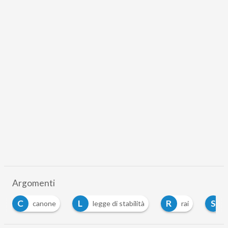
Argomenti
C
L
R
S
canone
legge di stabilità
rai
sen