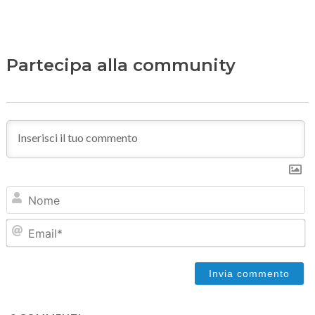
Partecipa alla community
N
Em