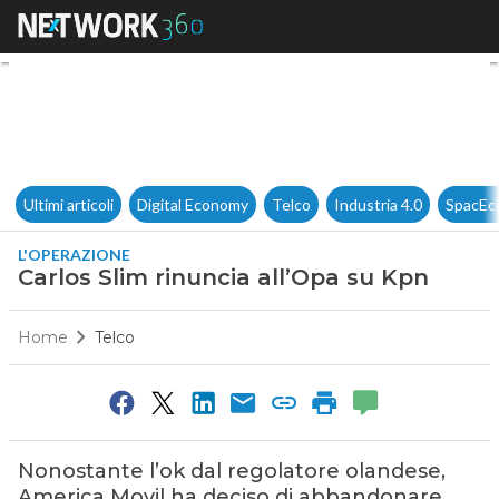
Carlos Slim rinuncia all’Opa 
Ultimi articoli
Digital Economy
Telco
Industria 4.0
SpacEc
L'OPERAZIONE
Carlos Slim rinuncia all’Opa su Kpn
Home
Telco
Nonostante l’ok dal regolatore olandese,
America Movil ha deciso di abbandonare