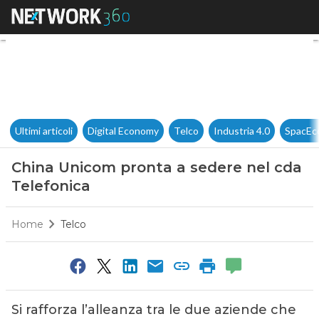
China Unicom pronta a sedere
Ultimi articoli
Digital Economy
Telco
Industria 4.0
SpacEc
China Unicom pronta a sedere nel cda
Telefonica
Home
Telco
Si rafforza l’alleanza tra le due aziende che