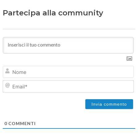
Partecipa alla community
N
Em
0
COMMENTI