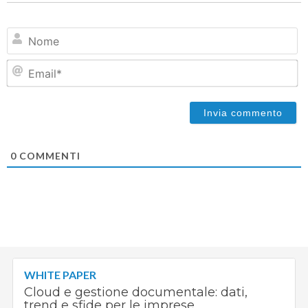
N
Em
0
COMMENTI
WHITE PAPER
Cloud e gestione documentale: dati,
trend e sfide per le imprese