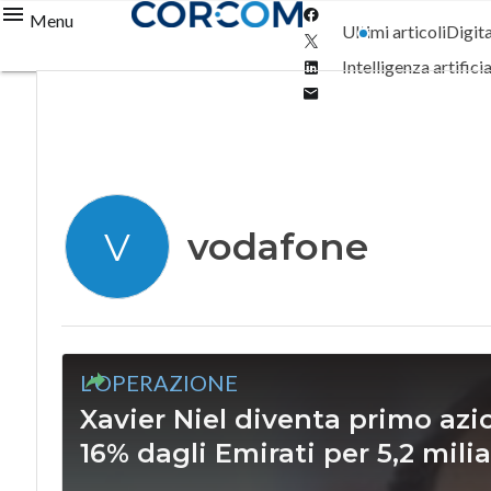
Facebook
Menu
Ultimi articoli
Digit
Twitter
Linkedin
Intelligenza artifici
Email
vodafone
V
L'OPERAZIONE
Xavier Niel diventa primo azi
16% dagli Emirati per 5,2 milia