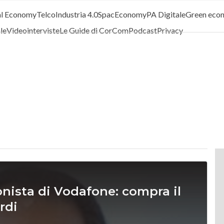
al Economy
Telco
Industria 4.0
SpacEconomy
PA Digitale
Green eco
ale
Videointerviste
Le Guide di CorCom
Podcast
Privacy
onista di Vodafone: compra il
rdi