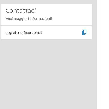
Contattaci
Vuoi maggiori informazioni?
content_copy
segreteria@corcom.it