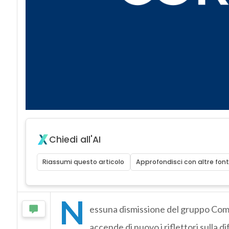
Chiedi all'AI
Riassumi questo articolo
Approfondisci con altre font
N
essuna dismissione del gruppo Comp
accende di nuovo i riflettori sulla di