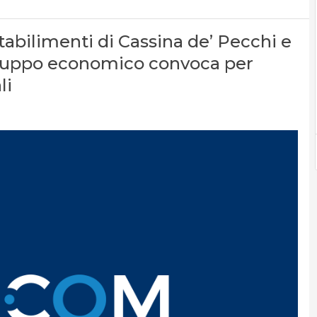
tabilimenti di Cassina de’ Pecchi e
viluppo economico convoca per
li