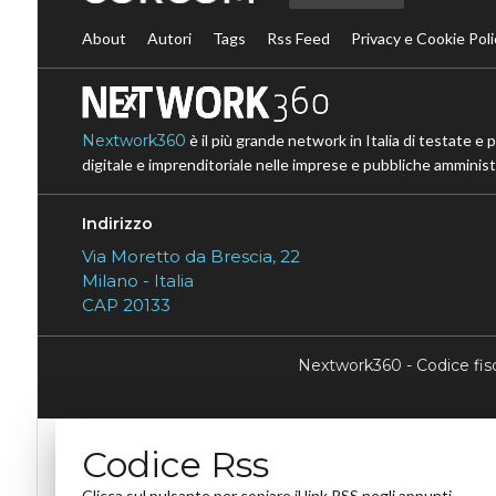
About
Autori
Tags
Rss Feed
Privacy e Cookie Poli
Nextwork360
è il più grande network in Italia di testate e 
digitale e imprenditoriale nelle imprese e pubbliche amministr
Indirizzo
Via Moretto da Brescia, 22
Milano - Italia
CAP 20133
Nextwork360 - Codice fi
Codice Rss
Clicca sul pulsante per copiare il link RSS negli appunti.