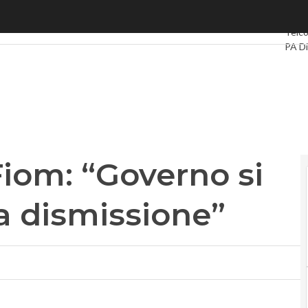
m: “Governo si impegni contro la dismissione”
Ultimi
Telc
PA Di
Intell
Video
Le G
Priva
iom: “Governo si
a dismissione”