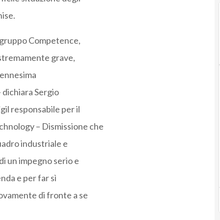
nise.
nel gruppo Competence,
estremamente grave,
l'ennesima
 dichiara Sergio
il responsabile per il
chnology – Dismissione che
dro industriale e
di un impegno serio e
nda e per far sì
uovamente di fronte a se