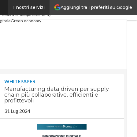
Aggiungi tra i preferiti su Google
I nostri servizi
 articoli
Digital Economy
o
Industria 4.0
SpacEconomy
gitale
Green economy
igenza artificiale
interviste
uide di CorCom
Podcast
cy
WHITEPAPER
Manufacturing data driven per supply
chain più collaborative, efficienti e
profittevoli
31 Lug 2024