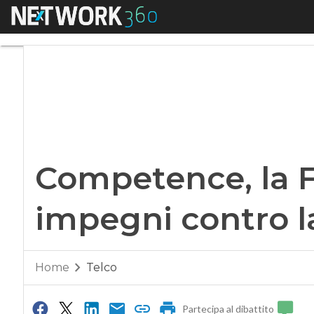
Menu
Competence, la Fio
Competence, la F
impegni contro l
Home
Telco
Partecipa al dibattito