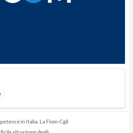
i
etence in Italia. La Fiom-Cgil
fficile situazione degli