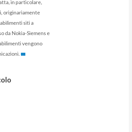
atta, in particolare,
i, originariamente
bilimenti siti a
sso da Nokia-Siemens e
tabilimenti vengono
icazioni.
colo