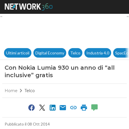
Con Nokia Lumia 930 un anno d
Ultimi articoli
Digital Economy
Telco
Industria 4.0
SpacEc
Con Nokia Lumia 930 un anno di “all
inclusive” gratis
Home
Telco
Pubblicato il 08 Ott 2014