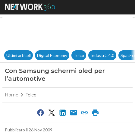
Con Samsung schermi oled pe
Ultimi articoli
Digital Economy
Telco
Industria 4.0
SpacEc
Con Samsung schermi oled per
l’automotive
Home
Telco
Pubblicato il 26 Nov 2009