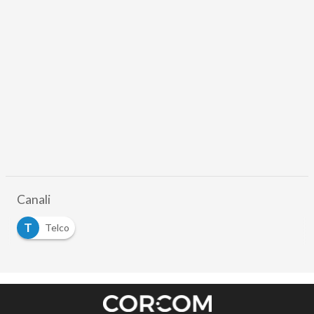
Canali
T
Telco