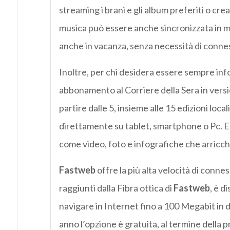
streaming i brani e gli album preferiti o crea
musica può essere anche sincronizzata in mo
anche in vacanza, senza necessità di conne
Inoltre, per chi desidera essere sempre inf
abbonamento al Corriere della Sera in versio
partire dalle 5, insieme alle 15 edizioni loca
direttamente su tablet, smartphone o Pc. E 
come video, foto e infografiche che arricchi
Fastweb
offre la più alta velocità di conness
raggiunti dalla Fibra ottica di
Fastweb
, è d
navigare in Internet fino a 100 Megabit in 
anno l’opzione è gratuita, al termine della pr