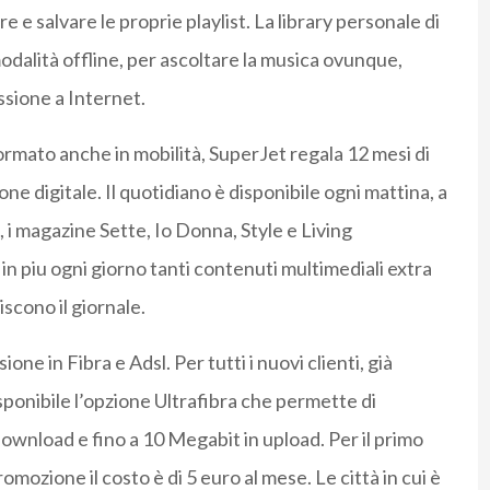
re e salvare le proprie playlist. La library personale di
dalità offline, per ascoltare la musica ovunque,
ssione a Internet.
ormato anche in mobilità, SuperJet regala 12 mesi di
ne digitale. Il quotidiano è disponibile ogni mattina, a
li, i magazine Sette, Io Donna, Style e Living
in piu ogni giorno tanti contenuti multimediali extra
scono il giornale.
ione in Fibra e Adsl. Per tutti i nuovi clienti, già
isponibile l’opzione Ultrafibra che permette di
download e fino a 10 Megabit in upload. Per il primo
omozione il costo è di 5 euro al mese. Le città in cui è