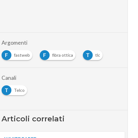
Argomenti
F
F
T
fastweb
fibra ottica
tlc
…
Canali
T
Telco
Articoli correlati