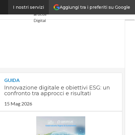
Aggiungi tra i preferiti su Google
le a Corsera
I nostri servizi
Ultimi
articoli
Digital
Economy
Telco
Industria
4.0
SpacEconomy
PA
Digitale
Green
economy
GUIDA
Intelligenza
Innovazione digitale e obiettivi ESG: un
artificiale
confronto tra approcci e risultati
Videointerviste
Le Guide
15 Mag 2026
di
CorCom
Podcast
Privacy