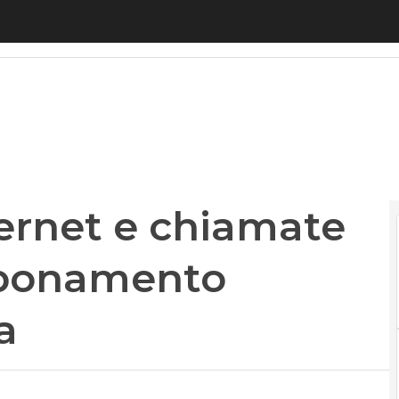
net e chiamate senza limiti e abbonamento annua
ernet e chiamate
abbonamento
a