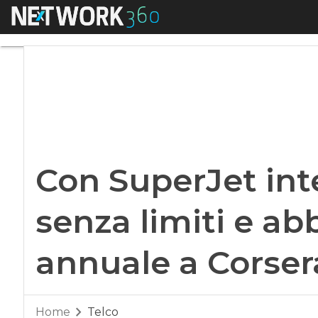
Menu
Con SuperJet inter
Con SuperJet int
senza limiti e 
annuale a Corser
Home
Telco