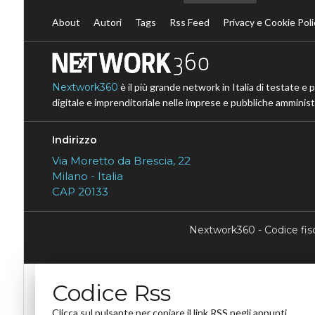
About
Autori
Tags
Rss Feed
Privacy e Cookie Poli
Nextwork360
è il più grande network in Italia di testate e 
digitale e imprenditoriale nelle imprese e pubbliche amministr
Indirizzo
Via Moretto da Brescia, 22
Milano - Italia
CAP 20133
Nextwork360 - Codice fi
Codice Rss
Clicca sul pulsante per copiare il link RSS negli appunti.