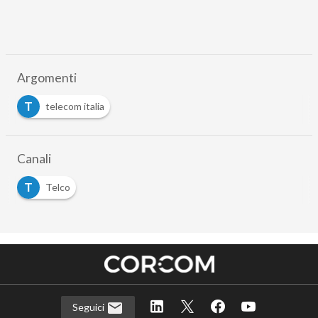
Argomenti
T
telecom italia
Canali
T
Telco
Seguici