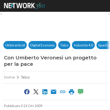
Con Umberto Veronesi un pro
Ultimi articoli
Digital Economy
Telco
Industria 4.0
SpacEc
Con Umberto Veronesi un progetto
per la pace
Home
Telco
Pubblicato il 23 Ott 2009