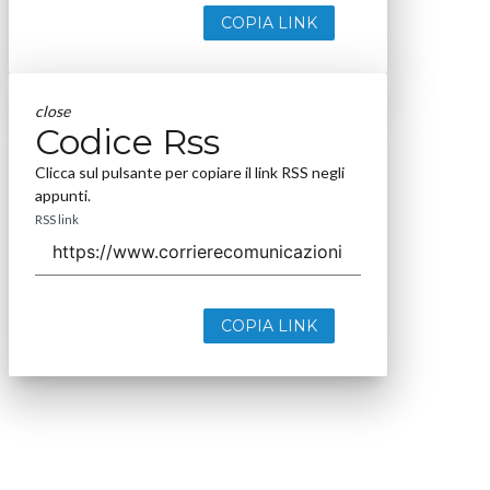
COPIA LINK
close
Codice Rss
Clicca sul pulsante per copiare il link RSS negli
appunti.
RSS link
COPIA LINK