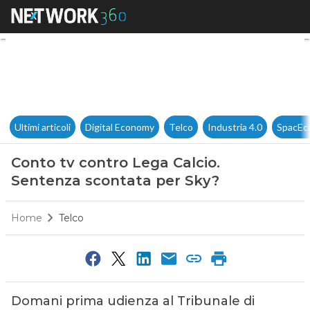
Conto tv contro Lega Calcio. 
Ultimi articoli
Digital Economy
Telco
Industria 4.0
SpacEc
Conto tv contro Lega Calcio.
Sentenza scontata per Sky?
Home
Telco
Domani prima udienza al Tribunale di