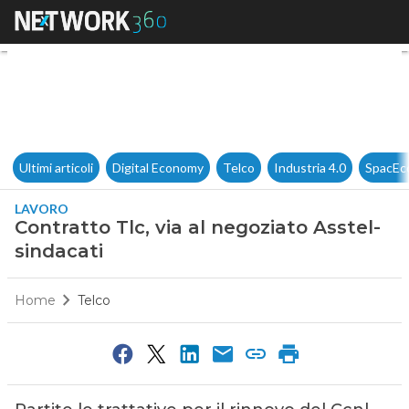
Contratto Tlc, via al negoziat
Ultimi articoli
Digital Economy
Telco
Industria 4.0
SpacEc
LAVORO
Contratto Tlc, via al negoziato Asstel-
sindacati
Home
Telco