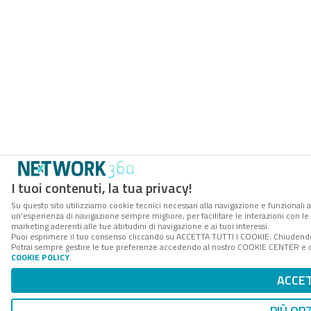
I tuoi contenuti, la tua privacy!
Su questo sito utilizziamo cookie tecnici necessari alla navigazione e funzionali a
un’esperienza di navigazione sempre migliore, per facilitare le interazioni con le 
marketing aderenti alle tue abitudini di navigazione e ai tuoi interessi.
Puoi esprimere il tuo consenso cliccando su ACCETTA TUTTI I COOKIE. Chiudendo 
Potrai sempre gestire le tue preferenze accedendo al nostro COOKIE CENTER e otte
COOKIE POLICY
.
ACCE
PIÙ OP