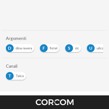
Argomenti
D
F
S
U
dina ravera
fistel
slc
uilcom
Canali
T
Telco