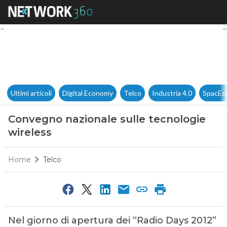
Convegno nazionale sulle tec
Ultimi articoli
Digital Economy
Telco
Industria 4.0
SpacEc
Convegno nazionale sulle tecnologie
wireless
Home
Telco
Nel giorno di apertura dei “Radio Days 2012”