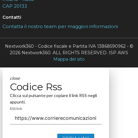
CAP 20133
Contatti
Contatta il nostro team per maggiori informazioni
Nextwork360 - Codice fiscale e Partita IVA 13868590962 - ©
2026 Nextwork360. ALL RIGHTS RESERVED. ISP AWS
Mappa del sito
close
Codice Rss
Clicca sul pulsante per copiare il link RSS negli
appunti.
RSS link