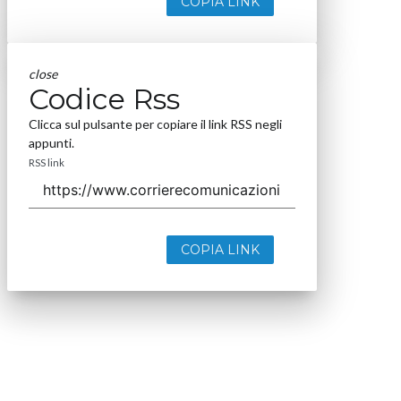
COPIA LINK
close
Codice Rss
Clicca sul pulsante per copiare il link RSS negli
appunti.
RSS link
COPIA LINK