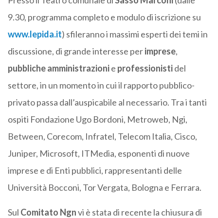
Presso il Teatro comunale di
Sasso Marconi
(dalle
9.30, programma completo e modulo di iscrizione su
www.lepida.it
) sfileranno i massimi esperti dei temi in
discussione, di grande interesse per
imprese
,
pubbliche amministrazioni
e
professionisti
del
settore, in un momento in cui il rapporto pubblico-
privato passa dall’auspicabile al necessario. Tra i tanti
ospiti Fondazione Ugo Bordoni, Metroweb, Ngi,
Between, Corecom, Infratel, Telecom Italia, Cisco,
Juniper, Microsoft, ITMedia, esponenti di nuove
imprese e di Enti pubblici, rappresentanti delle
Università Bocconi, Tor Vergata, Bologna e Ferrara.
Sul
Comitato Ngn
vi è stata di recente la chiusura di