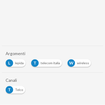
Argomenti
L
T
W
lepida
telecom italia
wireless
Canali
T
Telco