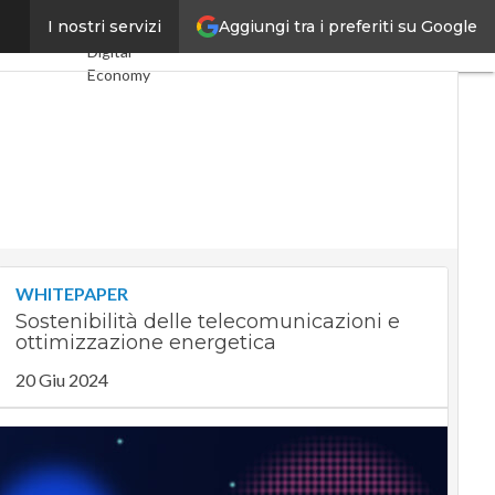
Aggiungi tra i preferiti su Google
laterale”
I nostri servizi
Ultimi articoli
Digital
Economy
Telco
Industria 4.0
SpacEconomy
PA Digitale
Green
economy
Intelligenza
artificiale
Videointerviste
WHITEPAPER
Le Guide di
Sostenibilità delle telecomunicazioni e
CorCom
ottimizzazione energetica
Podcast
Privacy
20 Giu 2024