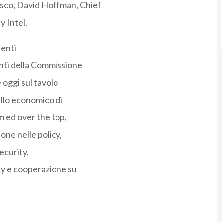
isco, David Hoffman, Chief
y Intel.
nenti
nti della Commissione
 oggi sul tavolo
ello economico di
m ed over the top,
one nelle policy,
ecurity,
cy e cooperazione su