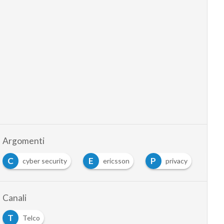
Argomenti
C
E
P
cyber security
ericsson
privacy
Canali
T
Telco