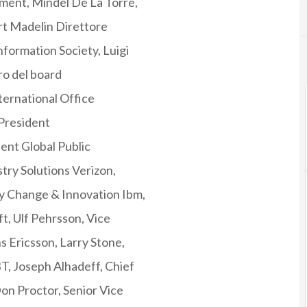
ment, Mindel De La Torre,
rt Madelin Direttore
formation Society, Luigi
ro del board
ternational Office
 President
dent Global Public
stry Solutions Verizon,
 Change & Innovation Ibm,
t, Ulf Pehrsson, Vice
 Ericsson, Larry Stone,
T, Joseph Alhadeff, Chief
Don Proctor, Senior Vice