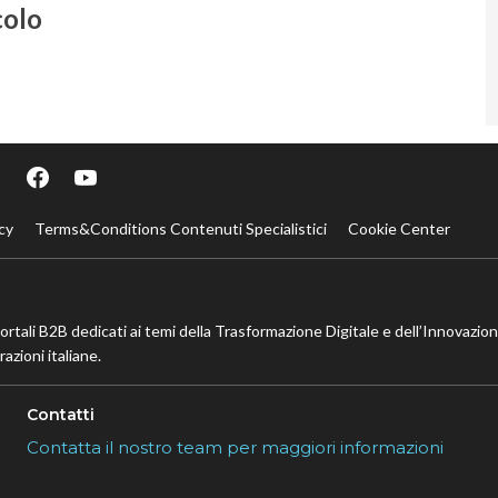
colo
cy
Terms&Conditions Contenuti Specialistici
Cookie Center
portali B2B dedicati ai temi della Trasformazione Digitale e dell’Innovazio
azioni italiane.
Contatti
Contatta il nostro team per maggiori informazioni