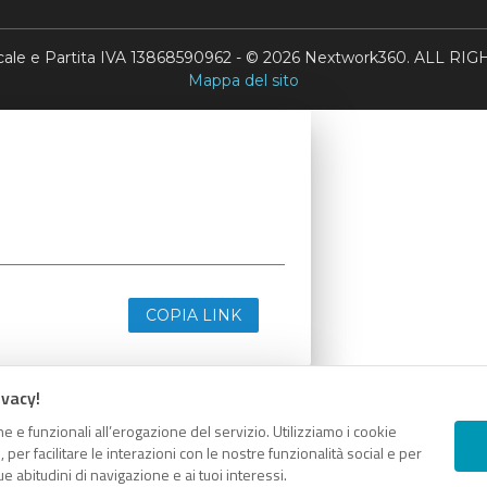
scale e Partita IVA 13868590962 - © 2026 Nextwork360. ALL 
Mappa del sito
COPIA LINK
ivacy!
e e funzionali all’erogazione del servizio. Utilizziamo i cookie
er facilitare le interazioni con le nostre funzionalità social e per
e abitudini di navigazione e ai tuoi interessi.