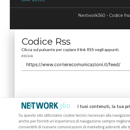
Nextwork360 - Codice fi
Codice Rss
Clicca sul pulsante per copiare il link RSS negli appunti.
RSS link
I tuoi contenuti, la tua pr
Codice Rss
Su questo sito utilizziamo cookie tecnici necessari alla navigazion
Clicca sul pulsante per copiare il link RSS negli appunti.
anche per fornirti un’esperienza di navigazione sempre migliore, p
RSS link
consentirti di ricevere comunicazioni di marketing aderenti alle tu