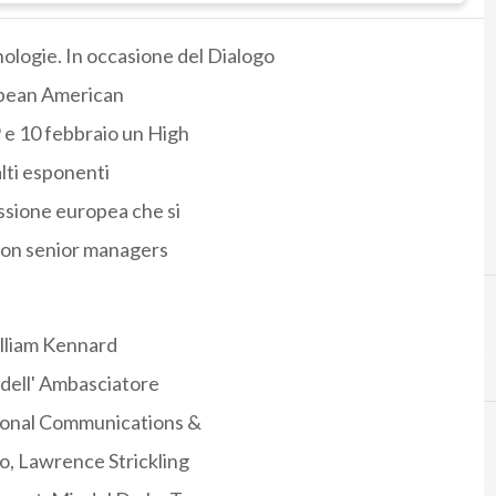
ologie. In occasione del Dialogo
ropean American
 e 10 febbraio un High
lti esponenti
sione europea che si
 con senior managers
illiam Kennard
 dell' Ambasciatore
tional Communications &
o, Lawrence Strickling