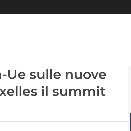
 sulle nuove tecnologie: a Bruxelles il summit “bi
-Ue sulle nuove
xelles il summit