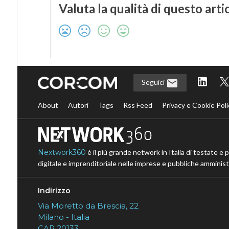
Valuta la qualità di questo arti
Seguici
About
Autori
Tags
Rss Feed
Privacy e Cookie Poli
Nextwork360
è il più grande network in Italia di testate e 
digitale e imprenditoriale nelle imprese e pubbliche amministr
Indirizzo
Via Moretto da Brescia, 22
Milano - Italia
CAP 20133