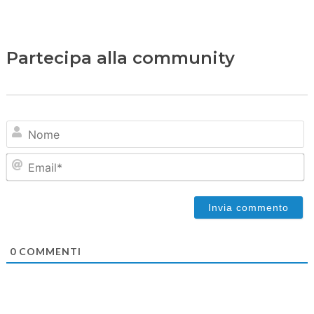
Partecipa alla community
N
Em
0
COMMENTI