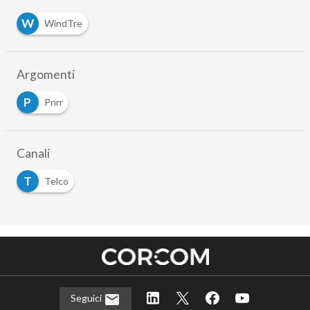
W
WindTre
Argomenti
P
Pnrr
Canali
T
Telco
Seguici