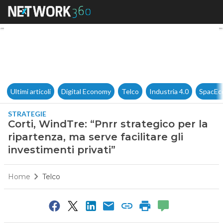
Corti, WindTre: “Pnrr strategic
Ultimi articoli
Digital Economy
Telco
Industria 4.0
SpacEc
STRATEGIE
Corti, WindTre: “Pnrr strategico per la
ripartenza, ma serve facilitare gli
investimenti privati”
Home
Telco