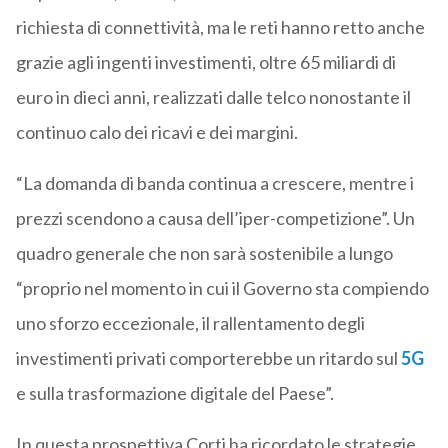
richiesta di connettività, ma le reti hanno retto anche
grazie agli ingenti investimenti, oltre 65 miliardi di
euro in dieci anni, realizzati dalle telco nonostante il
continuo calo dei ricavi e dei margini.
“La domanda di banda continua a crescere, mentre i
prezzi scendono a causa dell’iper-competizione”. Un
quadro generale che non sarà sostenibile a lungo
“proprio nel momento in cui il Governo sta compiendo
uno sforzo eccezionale, il rallentamento degli
investimenti privati comporterebbe un ritardo sul
5G
e sulla trasformazione digitale del Paese”.
In questa prospettiva Corti ha ricordato le strategie