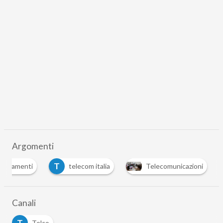
Argomenti
T
cenziamenti
telecom italia
Telecomunicazioni
Canali
T
Telco