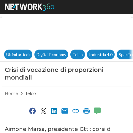
Crisi di vocazione di proporzi
Ultimi articoli
Digital Economy
Telco
Industria 4.0
SpacEc
Crisi di vocazione di proporzioni
mondiali
Home
Telco
Aimone Marsa, presidente Gtti: corsi di