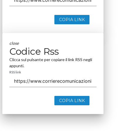
COPIA LINK
close
Codice Rss
Clicca sul pulsante per copiare il link RSS negli
appunti.
RSS link
COPIA LINK