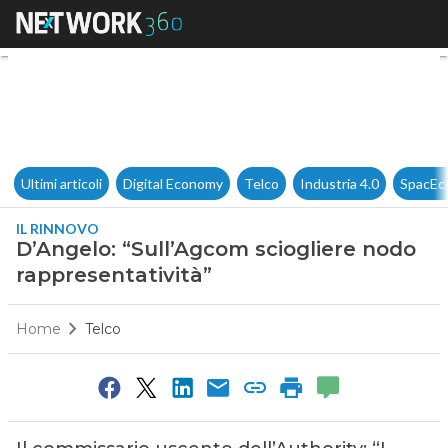
D’Angelo: “Sull’Agcom sciogli
Ultimi articoli
Digital Economy
Telco
Industria 4.0
SpacEc
IL RINNOVO
D’Angelo: “Sull’Agcom sciogliere nodo
rappresentatività”
Home
Telco