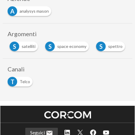
A
analysys mason
Argomenti
S
S
S
satelliti
space economy
spettro
Canali
T
Telco
Seguici