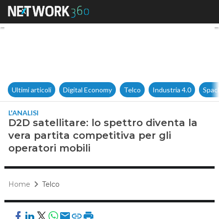
D2D satellitare: lo spettro div
Ultimi articoli
Digital Economy
Telco
Industria 4.0
Spac
L'ANALISI
D2D satellitare: lo spettro diventa la
vera partita competitiva per gli
operatori mobili
Home
Telco