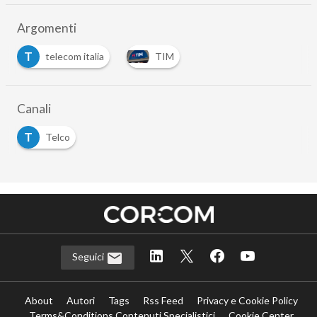
Argomenti
T
telecom italia
TIM
Canali
T
Telco
Seguici
About
Autori
Tags
Rss Feed
Privacy e Cookie Policy
Terms&Conditions Contenuti Specialistici
Cookie Center