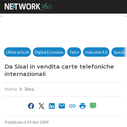
Da Sisal in vendita carte tele
Ultimi articoli
Digital Economy
Telco
Industria 4.0
SpacEc
Da Sisal in vendita carte telefoniche
internazionali
Home
Telco
Pubblicato il 29 Apr 2009