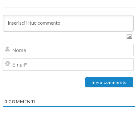
N
Em
0
COMMENTI