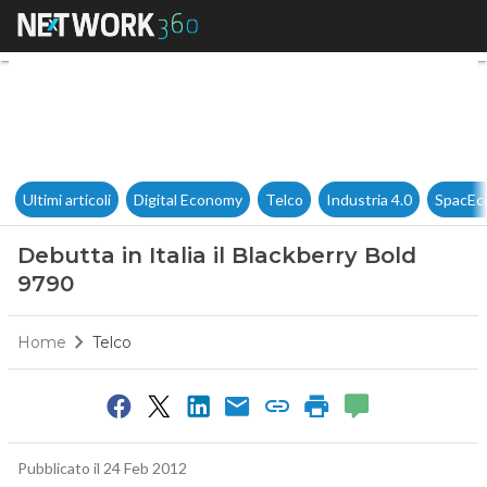
Debutta in Italia il Blackberr
Ultimi articoli
Digital Economy
Telco
Industria 4.0
SpacEc
Debutta in Italia il Blackberry Bold
9790
Home
Telco
Pubblicato il 24 Feb 2012