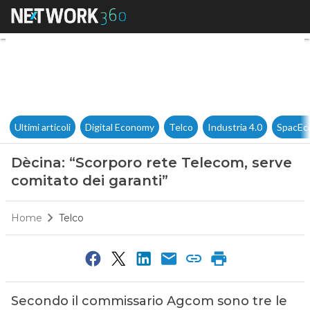
Dècina: “Scorporo rete Teleco
Ultimi articoli
Digital Economy
Telco
Industria 4.0
SpacEc
Dècina: “Scorporo rete Telecom, serve
comitato dei garanti”
Home
Telco
Secondo il commissario Agcom sono tre le