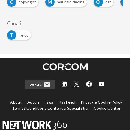
M
O
O
maurizio decina
ott
over the top
…
Canali
T
Telco
Seguici
About
Autori
Tags
Rss Feed
Privacy e Cookie Policy
Terms&Conditions Contenuti Specialistici
Cookie Center