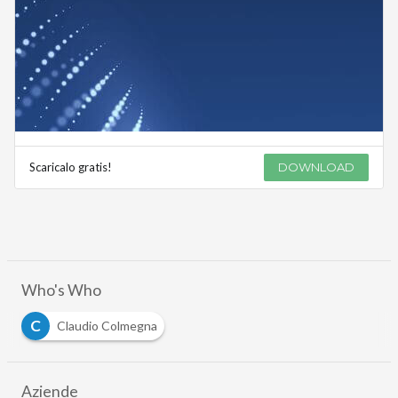
Scaricalo gratis!
DOWNLOAD
Who's Who
C
Claudio Colmegna
Aziende