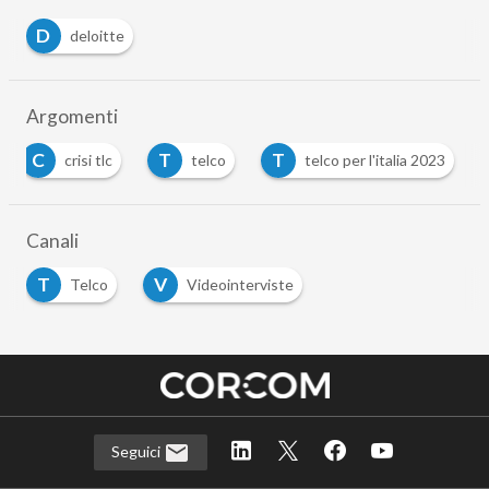
D
deloitte
Argomenti
C
T
T
crisi tlc
telco
telco per l'italia 2023
Canali
T
V
Telco
Videointerviste
Seguici