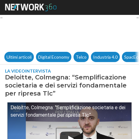
Deloitte, Colmegna: “Semplific
Ultimi articoli
Digital Economy
Telco
Industria 4.0
SpacEc
LA VIDEOINTERVISTA
Deloitte, Colmegna: “Semplificazione
societaria e dei servizi fondamentale
per ripresa Tlc”
Deloitte, Colmegna: “Semplificazione societaria e dei
servizi fondamentale per ripresa Tlc”