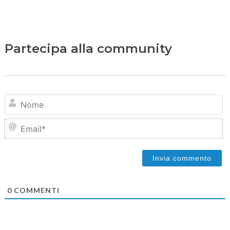
Partecipa alla community
N
Em
0
COMMENTI