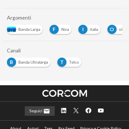
Argomenti
F
I
O
Banda Larga
fibra
italia
offerta
Canali
B
T
Banda Ultralarga
Telco
Seguici
About
Autori
Tags
Rss Feed
Privacy e Cookie Policy