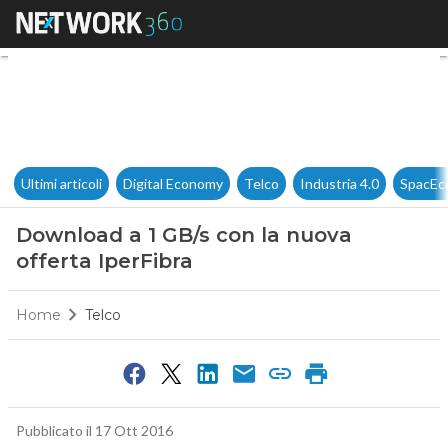
Download a 1 GB/s con la nuov
Ultimi articoli
Digital Economy
Telco
Industria 4.0
SpacEc
Download a 1 GB/s con la nuova
offerta IperFibra
Home
Telco
Pubblicato il 17 Ott 2016