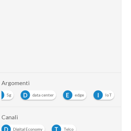
Argomenti
5
D
E
I
5g
data center
edge
IoT
Canali
D
T
Digital Economy
Telco