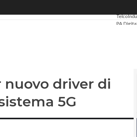
ovo driver di crescita per l’ecosistema 5G
Ultimi art
Telco
Indu
PA Digita
Intelligen
Videointe
Le Guide
Privacy
 nuovo driver di
osistema 5G