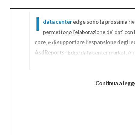
I
data center
edge sono la prossima rivo
permettono l’elaborazione dei dati con 
core
, e di
supportare l’espansione degli 
AsdReports
“Edge data center market, Ana
Continua a legg