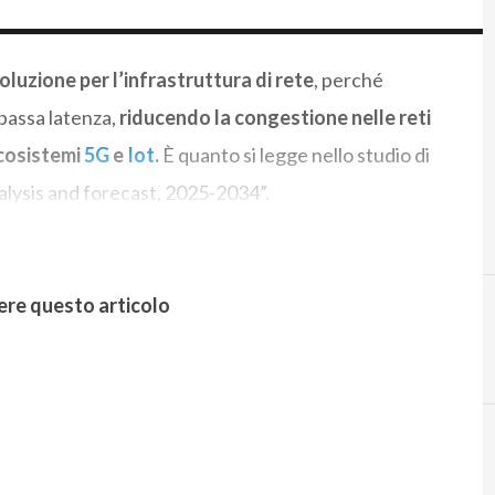
luzione per l’infrastruttura di rete
, perché
bassa latenza,
riducendo la congestione nelle reti
ecosistemi
5G
e
Iot
.
È quanto si legge nello studio di
lysis and forecast, 2025-2034”.
ere questo articolo