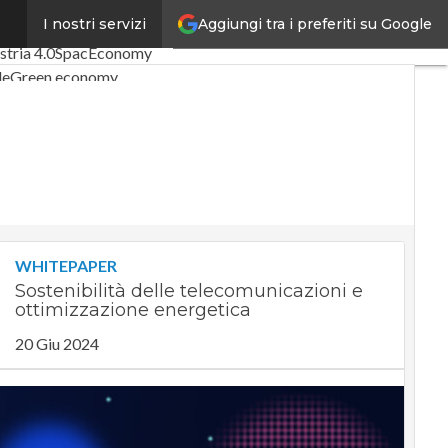
Aggiungi tra i preferiti su Google
I nostri servizi
icoli
Digital Economy
stria 4.0
SpacEconomy
le
Green economy
za artificiale
rviste
 di CorCom
Podcast
WHITEPAPER
Sostenibilità delle telecomunicazioni e
ottimizzazione energetica
20 Giu 2024