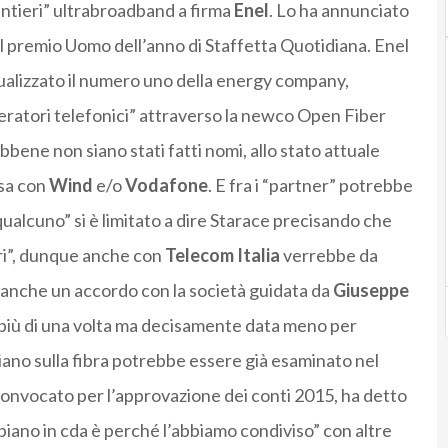
antieri” ultrabroadband a firma
Enel
. Lo ha annunciato
 premio Uomo dell’anno di Staffetta Quotidiana. Enel
tualizzato il numero uno della energy company,
peratori telefonici” attraverso la newco Open Fiber
ebbene non siano stati fatti nomi, allo stato attuale
sa con
Wind
e/o
Vodafone
. E fra i “partner” potrebbe
ualcuno” si è limitato a dire Starace precisando che
ori”, dunque anche con
Telecom Italia
verrebbe da
i anche un accordo con la società guidata da
Giuseppe
a più di una volta ma decisamente data meno per
 piano sulla fibra potrebbe essere già esaminato nel
convocato per l’approvazione dei conti 2015, ha detto
piano in cda è perché l’abbiamo condiviso” con altre