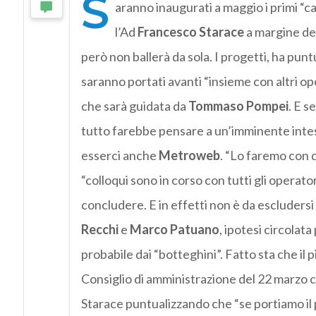
S
aranno inaugurati a maggio i primi “c
l’Ad
Francesco Starace
a margine del
però non ballerà da sola. I progetti, ha pun
saranno portati avanti “insieme con altri o
che sarà guidata da
Tommaso Pompei
. E s
tutto farebbe pensare a un’imminente inte
esserci anche
Metroweb
. “Lo faremo con q
“colloqui sono in corso con tutti gli operat
concludere. E in effetti non è da escluders
Recchi
e
Marco Patuano
, ipotesi circolat
probabile dai “botteghini”. Fatto sta che il
Consiglio di amministrazione del 22 marzo 
Starace puntualizzando che “se portiamo il 