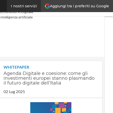
Aggiungi tra i preferiti su Google
I nostri servizi
ital Economy
Telco
cEconomy
PA Digitale
Intelligenza artificiale
Le Guide di CorCom
Podcast
WHITEPAPER
Agenda Digitale e coesione: come gli
investimenti europei stanno plasmando
il futuro digitale dell’Italia
02 Lug 2025