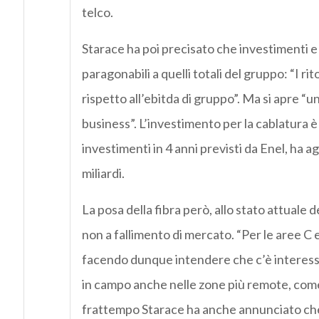
telco.
Starace ha poi precisato che investimenti e r
paragonabili a quelli totali del gruppo: “I ri
rispetto all’ebitda di gruppo”. Ma si apre “u
business”. L’investimento per la cablatura è
investimenti in 4 anni previsti da Enel, ha a
miliardi.
La posa della fibra però, allo stato attuale d
non a fallimento di mercato. “Per le aree C
facendo dunque intendere che c’è interesse 
in campo anche nelle zone più remote, com
frattempo Starace ha anche annunciato che 