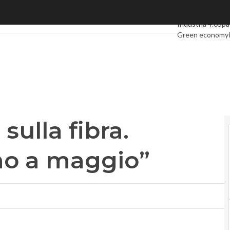
sulla fibra. Starace: “Partiamo a maggio”
Ultimi articoli
Dig
Industria 4.0
Spa
Green economy
Videointerviste
Privacy
sulla fibra.
mo a maggio”