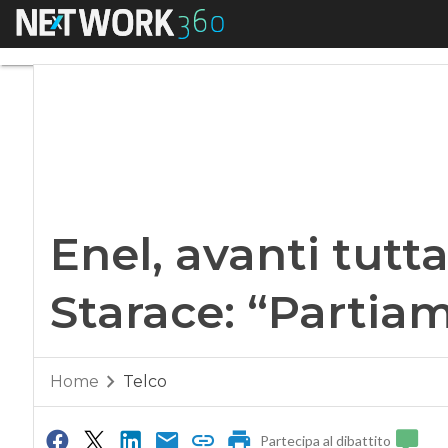
Menu
Enel, avanti tutta 
Enel, avanti tutta 
Starace: “Partia
Home
Telco
Partecipa al dibattito