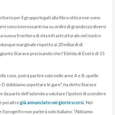
itorni per il gruppo legati alla fibra ottica non sono
torni sono interessanti ma su ordini di grandezza diversi
na nuova frontiera di vita infrastrutturale nel nostro
 dunque marginale rispetto ai 20 miliardi di
ggiunto Starace precisando che l’Ebitda di Enel è di 15
elle cose, potrà partire solo nelle aree A e B, quelle
 e D dobbiamo aspettare le gare”, ha detto Starace
da parte dell’azienda a valutare l’ipotesi di scendere
e peraltro
già annunciato nei giorni scorsi
. Nel
il progetto non parlerà solo italiano: “Abbiamo