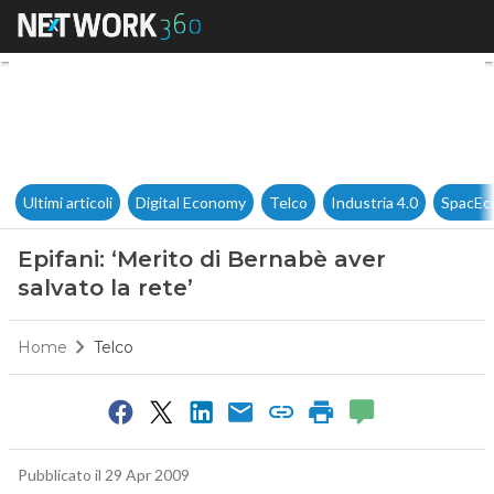
Epifani: ‘Merito di Bernabè ave
Ultimi articoli
Digital Economy
Telco
Industria 4.0
SpacEc
Epifani: ‘Merito di Bernabè aver
salvato la rete’
Home
Telco
Pubblicato il 29 Apr 2009