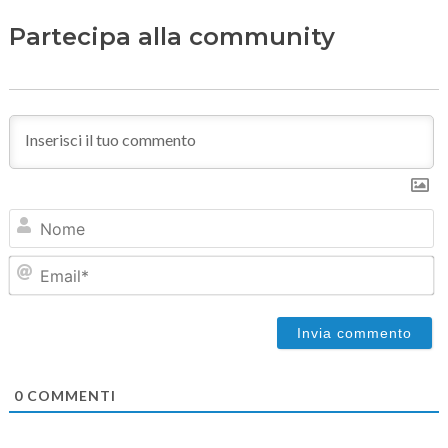
Partecipa alla community
N
Em
0
COMMENTI